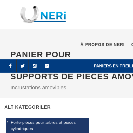
À PROPOS DE NERI
PANIER POUR
PANIERS EN TREIL
SUPPORTS DE PIÈCES AMO
Facebook
Twitter
Instagram
LinkedIn
Incrustations amovibles
ALT KATEGORILER
Porte-pièces pour arbres et pièces
cylindriques