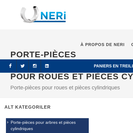
À PROPOS DE NERI
PORTE-PIÈCES
PANIERS EN TREIL
POUR ROUES ET PIÈCES C
Facebook
Twitter
Instagram
LinkedIn
Porte-pièces pour roues et pièces cylindriques
ALT KATEGORILER
Porte-pièces pour arbres et pièces
cylindriques