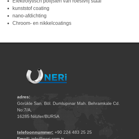
Elektrolytisch polijsten van roestvrij staal
kunststof coating
nano-afdichting
Chroom- en nikkelcoatings
adres:
Görükle San. Böl. Dumlupınar Mah. Behramkale Cd.
No:7/A,
16285 Nilüfer/BURSA
telefoonnummer:
+90 224 483 25 25
Email:
info@neri.com.tr